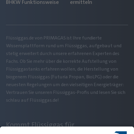
BHKW Funktionsweise
ermitteln
Flüssiggas.de von PRIMAGAS ist Ihre fundierte
Wissensplattform rund um Flüssiggas, aufgebaut und
stetig erweitert durch unsere erfahrenen Experten des
Fachs. Ob Sie mehr über die korrekte Aufstellung von
Flüssiggastanks erfahren wollen, die Herstellung von
biogenem Flüssiggas (Futuria Propan, BioLPG) oder die
neuesten Regelungen um den vielseitigen Energieträger:
Vertrauen Sie unseren Flüssiggas-Profis und lesen Sie sich
schlau auf Flüssiggas.de!
Kommt Flüssiggas für
mich infrage?