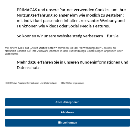
Flüssiggasanbieter und
Unterschied LPG vs.
Lieferanten in
Erdgas
Deutschland
Heizwert-Umrechnung:
Gaswärmepumpe:
Heizöl, Gas und Pellets
Vorteile, Funktion und
Wärmebedarfsberechnung
Hersteller
Heizwärmebedarf
BHKW Funktionsweise
ermitteln
Flüssiggas.de von PRIMAGAS ist Ihre fundierte
Wissensplattform rund um Flüssiggas, aufgebaut und
stetig erweitert durch unsere erfahrenen Experten des
Fachs. Ob Sie mehr über die korrekte Aufstellung von
Flüssiggastanks erfahren wollen, die Herstellung von
biogenem Flüssiggas (Futuria Propan, BioLPG) oder die