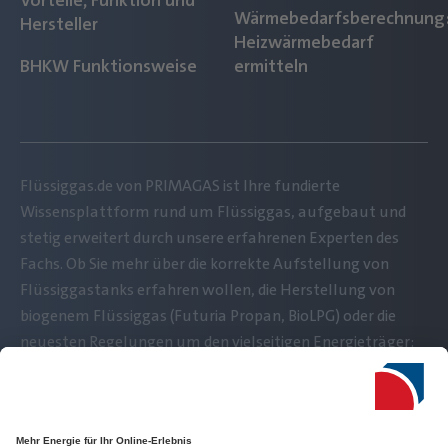
Vorteile, Funktion und
Wärmebedarfsberechnung
Hersteller
Heizwärmebedarf
BHKW Funktionsweise
ermitteln
Flüssiggas.de von PRIMAGAS ist Ihre fundierte
Wissensplattform rund um Flüssiggas, aufgebaut und
stetig erweitert durch unsere erfahrenen Experten des
Fachs. Ob Sie mehr über die korrekte Aufstellung von
Flüssiggastanks erfahren wollen, die Herstellung von
biogenem Flüssiggas (Futuria Propan, BioLPG) oder die
neuesten Regelungen um den vielseitigen Energieträger:
Vertrauen Sie unseren Flüssiggas-Profis und lesen Sie sich
schlau auf Flüssiggas.de!